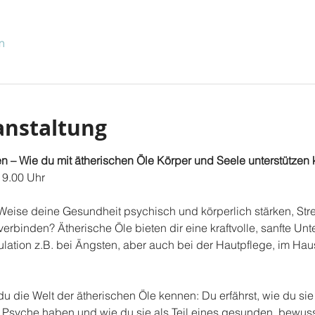
n
anstaltung
n – Wie du mit ätherischen Öle Körper und Seele unterstützen 
19.00 Uhr
 Weise deine Gesundheit psychisch und körperlich stärken, Str
 verbinden? Ätherische Öle bieten dir eine kraftvolle, sanfte Unt
tion z.B. bei Ängsten, aber auch bei der Hautpflege, im Haush
u die Welt der ätherischen Öle kennen: Du erfährst, wie du si
 Psyche haben und wie du sie als Teil eines gesunden, bewuss