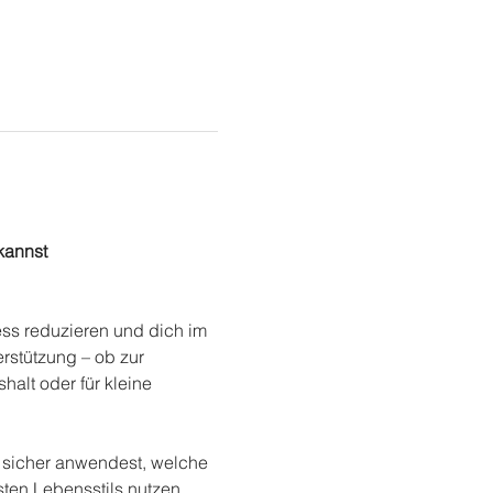
kannst
ess reduzieren und dich im 
erstützung – ob zur 
alt oder für kleine 
e sicher anwendest, welche 
ten Lebensstils nutzen 