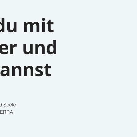
du mit
er und
kannst
nd Seele
ōTERRA