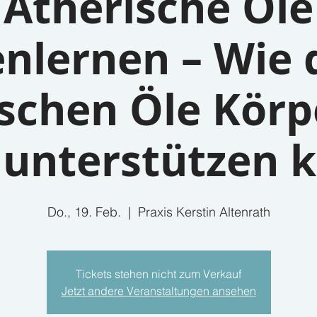
Ätherische Öle
nlernen – Wie 
ischen Öle Körp
 unterstützen 
Do., 19. Feb.
  |  
Praxis Kerstin Altenrath
Tickets stehen nicht zum Verkauf
Jetzt andere Veranstaltungen ansehen