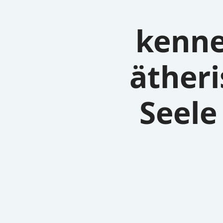
kenne
äther
Seele