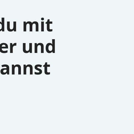
du mit
er und
kannst